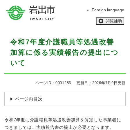
ペ
メニューを飛ばして本文へ
ー
Foreign language
ジ
閲覧補助
の
先
頭
本
で
令和7年度介護職員等処遇改善
文
す
加算に係る実績報告の提出につ
。
いて
ページID：0001286
更新日：2026年7月9日更新
ページ内目次
令和7年度に介護職員等処遇改善加算を算定した事業者に
つきましては、実績報告書の提出が必要となります。