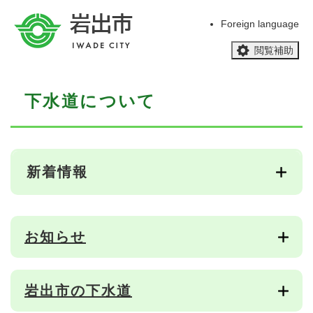
ペ
メニューを飛ばして本文へ
ー
Foreign language
ジ
閲覧補助
の
先
頭
本
で
下水道について
文
す
。
新着情報
お知らせ
岩出市の下水道