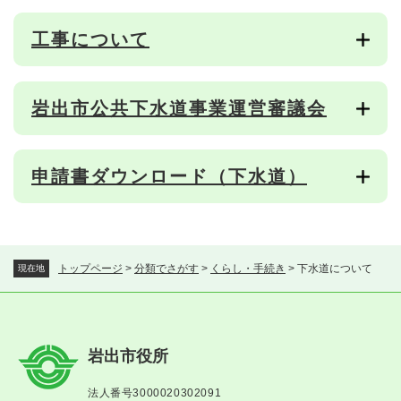
工事について
岩出市公共下水道事業運営審議会
申請書ダウンロード（下水道）
トップページ
>
分類でさがす
>
くらし・手続き
>
下水道について
現在地
岩出市役所
法人番号3000020302091