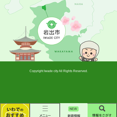
Copyright Iwade city All Rights Reserved.
新
着
い
メ
情
情