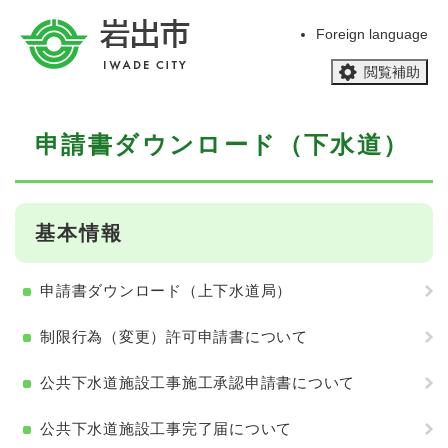
ペ
メニューを飛ばして本文へ
ー
Foreign language
ジ
閲覧補助
の
先
頭
本
で
申請書ダウンロード（下水道）
文
す
。
基本情報
申請書ダウンロード（上下水道局）
制限行為（変更）許可申請書について
公共下水道施設工事施工承認申請書について
公共下水道施設工事完了届について