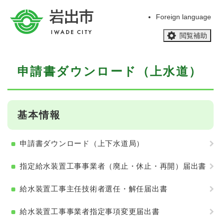
ペ
メニューを飛ばして本文へ
ー
Foreign language
ジ
閲覧補助
の
先
頭
本
で
申請書ダウンロード（上水道）
文
す
。
基本情報
申請書ダウンロード（上下水道局）
指定給水装置工事事業者（廃止・休止・再開）届出書
給水装置工事主任技術者選任・解任届出書
給水装置工事事業者指定事項変更届出書