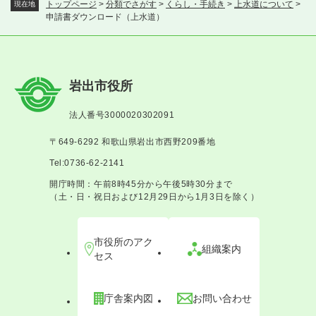
トップページ
>
分類でさがす
>
くらし・手続き
>
上水道について
>
現在地
申請書ダウンロード（上水道）
岩出市役所
法人番号3000020302091
〒649-6292 和歌山県岩出市西野209番地
Tel:0736-62-2141
開庁時間：午前8時45分から午後5時30分まで
（土・日・祝日および12月29日から1月3日を除く）
市役所のアク
組織案内
セス
庁舎案内図
お問い合わせ