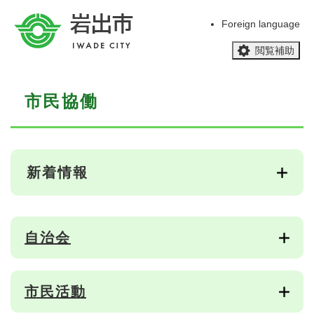
ペ
メニューを飛ばして本文へ
ー
Foreign language
ジ
閲覧補助
の
先
頭
本
で
市民協働
文
す
。
新着情報
自治会
市民活動