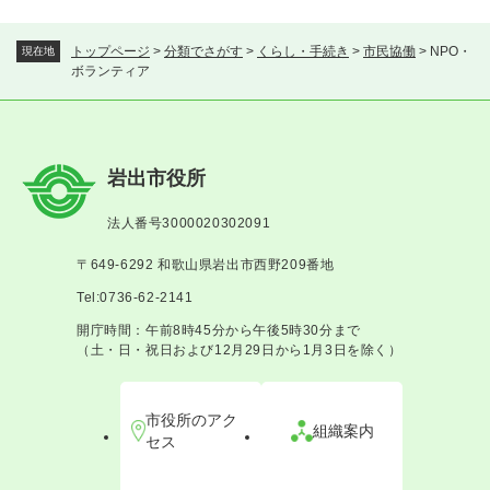
トップページ
>
分類でさがす
>
くらし・手続き
>
市民協働
>
NPO・
現在地
ボランティア
岩出市役所
法人番号3000020302091
〒649-6292 和歌山県岩出市西野209番地
Tel:0736-62-2141
開庁時間：午前8時45分から午後5時30分まで
（土・日・祝日および12月29日から1月3日を除く）
市役所のアク
組織案内
セス