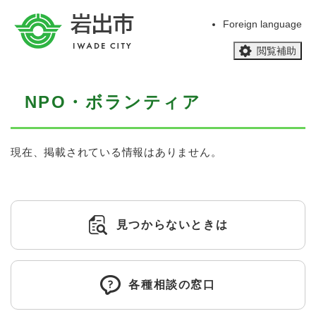
ペ
メニューを飛ばして本文へ
ー
Foreign language
ジ
閲覧補助
の
先
頭
本
で
NPO・ボランティア
文
す
。
現在、掲載されている情報はありません。
見つからないときは
各種相談の窓口