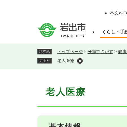
ペ
ー
本文へ
F
ジ
の
先
くらし・手
頭
で
す
トップページ
>
分類でさがす
>
健康
現在地
。
老人医療
足あと
本
老人医療
文
基本情報