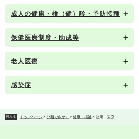
成人の健康・検（健）診・予防接種
保健医療制度・助成等
老人医療
感染症
トップページ
>
分類でさがす
>
健康・福祉
>
健康・医療
現在地