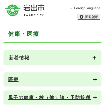
ペ
メニューを飛ばして本文へ
ー
Foreign language
ジ
閲覧補助
の
先
頭
本
で
健康・医療
文
す
。
新着情報
医療
母子の健康・検（健）診・予防接種