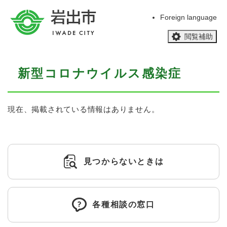
ペ
メニューを飛ばして本文へ
ー
Foreign language
ジ
閲覧補助
の
先
頭
本
で
新型コロナウイルス感染症
文
す
。
現在、掲載されている情報はありません。
見つからないときは
各種相談の窓口