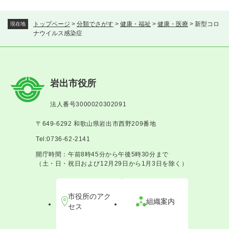
トップページ
>
分類でさがす
>
健康・福祉
>
健康・医療
>
新型コロ
現在地
ナウイルス感染症
岩出市役所
法人番号3000020302091
〒649-6292 和歌山県岩出市西野209番地
Tel:0736-62-2141
開庁時間：午前8時45分から午後5時30分まで
（土・日・祝日および12月29日から1月3日を除く）
市役所のアク
組織案内
セス