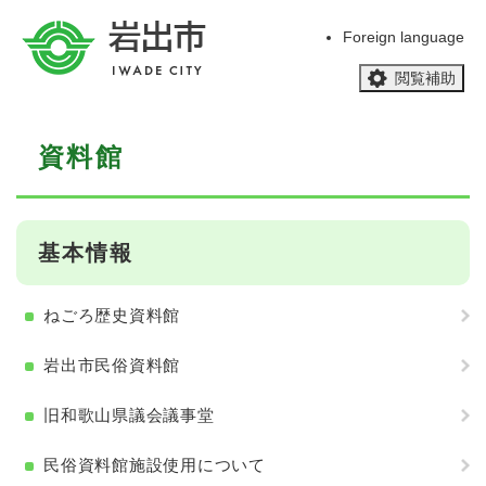
ペ
メニューを飛ばして本文へ
ー
Foreign language
ジ
閲覧補助
の
先
頭
本
で
資料館
文
す
。
基本情報
ねごろ歴史資料館
岩出市民俗資料館
旧和歌山県議会議事堂
民俗資料館施設使用について