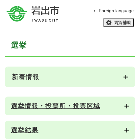
ペ
メニューを飛ばして本文へ
ー
Foreign language
ジ
閲覧補助
の
先
頭
本
で
選挙
文
す
。
新着情報
選挙情報・投票所・投票区域
選挙結果