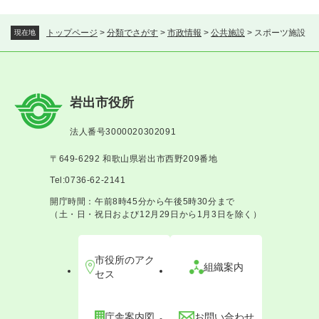
トップページ
>
分類でさがす
>
市政情報
>
公共施設
>
スポーツ施設
現在地
岩出市役所
法人番号3000020302091
〒649-6292 和歌山県岩出市西野209番地
Tel:0736-62-2141
開庁時間：午前8時45分から午後5時30分まで
（土・日・祝日および12月29日から1月3日を除く）
市役所のアク
組織案内
セス
庁舎案内図
お問い合わせ