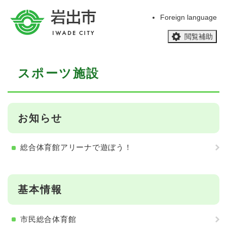
ペ
メニューを飛ばして本文へ
ー
Foreign language
ジ
閲覧補助
の
先
頭
本
で
スポーツ施設
文
す
。
お知らせ
総合体育館アリーナで遊ぼう！
基本情報
市民総合体育館