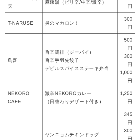
麻辣湯（ピリ辛/中辛/激辛）
天
円
300
T-NARUSE
炎のマカロン！
円
500
円
旨辛鶏排（ジーパイ）
300
鳥喜
旨辛手羽先餃子
円
デビルスパイスステーキ弁当
1,000
円
NEKORO
激辛NEKOROカレー
1,250
CAFE
（日替わりデザート付き）
円
345
円
300
ヤンニョムチキンドッグ
円