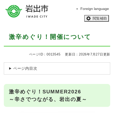
ペ
メニューを飛ばして本文へ
ー
Foreign language
ジ
閲覧補助
の
先
頭
本
で
激辛めぐり！開催について
文
す
。
ページID：0013545
更新日：2026年7月27日更新
ページ内目次
激辛めぐり！SUMMER2026
～辛さでつながる、岩出の夏～