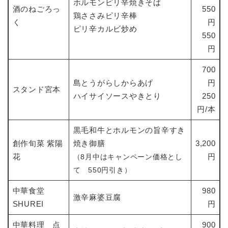
ホルモンピリ辛焼きそば
酒のねごろっ
550
鶏ささみピリ辛棒
く
円
ピリ辛カルビ炒め
550
円
700
島とうがらしからあげ
円
スタンド宮本
ハイサイソースやきとり
250
円/本
黒毛和牛とホルモンの旨辛すき
創作旬菜 紫陽
焼き御膳
3,200
花
円
（​8月中はキャンペーン価格とし
て 550円引き）
中華食堂
980
激辛麻婆豆腐
SHUREI
円
中華料理 点
900