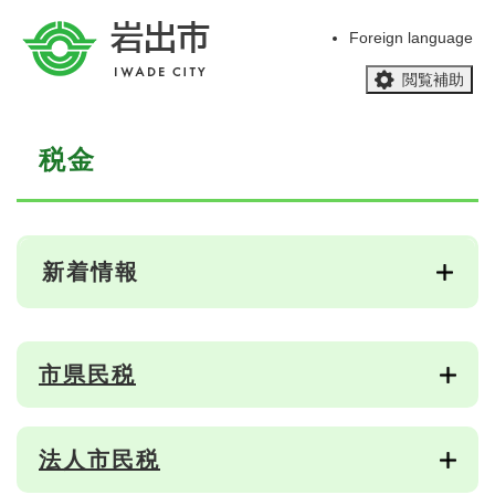
ペ
メニューを飛ばして本文へ
ー
Foreign language
ジ
閲覧補助
の
先
頭
本
で
税金
文
す
。
新着情報
市県民税
法人市民税