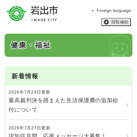
ペ
メニューを飛ばして本文へ
ー
Foreign language
ジ
閲覧補助
の
先
頭
本
で
健康・福祉
文
す
。
新着情報
2026年7月29日更新
最高裁判決を踏まえた生活保護費の追加給
付について
2026年7月27日更新
認知症月間 応援メッセージ大募集！