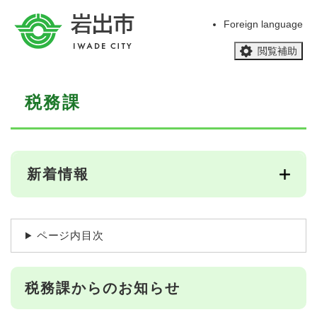
ペ
メニューを飛ばして本文へ
ー
Foreign language
ジ
閲覧補助
の
先
頭
本
で
税務課
文
す
。
新着情報
ページ内目次
税務課からのお知らせ